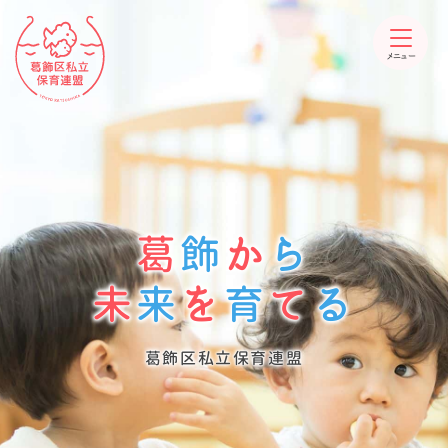
メニュー
葛
飾
か
ら
未
来
を
育
て
る
葛飾区私立保育連盟