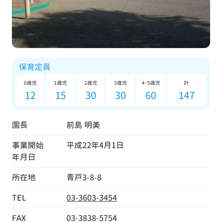
保育定員
0歳児
1歳児
2歳児
3歳児
4･5歳児
計
12
15
30
30
60
147
園長
前島 明美
事業開始
平成22年4月1日
年月日
所在地
青戸3-8-8
TEL
03-3603-3454
FAX
03-3838-5754