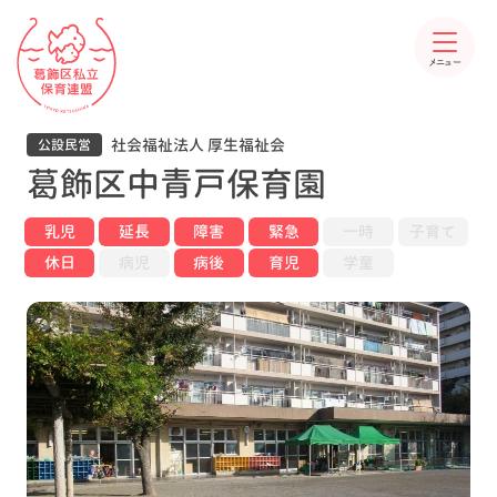
メニュー
社会福祉法人 厚生福祉会
公設民営
葛飾区中青戸保育園
乳児
延長
障害
緊急
一時
子育て
休日
病児
病後
育児
学童